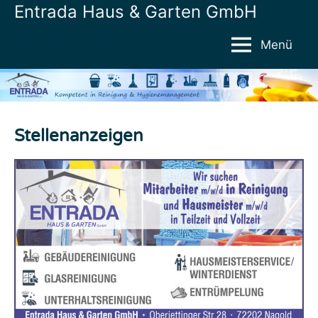
Entrada Haus & Garten GmbH
Zum
Kompetent
Inhalt
in
Menü
springen
Reinigung
&
Hygienemanagment
Stellenanzeigen